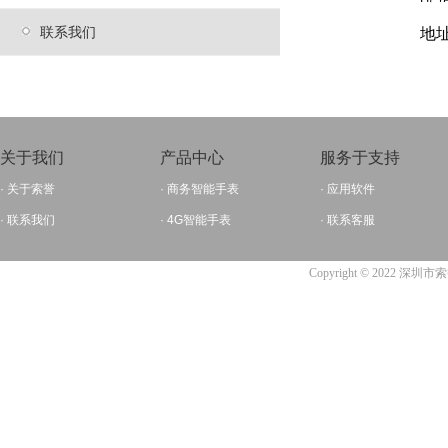
联系我们
地
关于我们
产品中心
服务于支持
· 关于索誉
· 商务智能手表
· 应用软件
· 联系我们
· 4G智能手表
· 联系客服
Copyright © 2022 